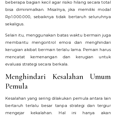
beberapa bagian kecil agar risiko hilang secara total
bisa diminimalkan. Misalnya, jika memiliki modal
Rp1.000.000, sebaiknya tidak bertaruh seluruhnya
sekaligus.
Selain itu, menggunakan batas waktu bermain juga
membantu mengontrol emosi dan menghindari
kerugian akibat bermain terlalu lama. Pemain harus
mencatat kemenangan dan kerugian untuk
evaluasi strategi secara berkala.
Menghindari Kesalahan Umum
Pemula
Kesalahan yang sering dilakukan pemula antara lain
bertaruh terlalu besar tanpa strategi dan tergiur
mengejar kekalahan. Hal ini hanya akan