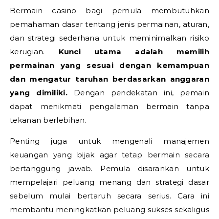
Bermain casino bagi pemula membutuhkan
pemahaman dasar tentang jenis permainan, aturan,
dan strategi sederhana untuk meminimalkan risiko
kerugian.
Kunci utama adalah memilih
permainan yang sesuai dengan kemampuan
dan mengatur taruhan berdasarkan anggaran
yang dimiliki.
Dengan pendekatan ini, pemain
dapat menikmati pengalaman bermain tanpa
tekanan berlebihan.
Penting juga untuk mengenali manajemen
keuangan yang bijak agar tetap bermain secara
bertanggung jawab. Pemula disarankan untuk
mempelajari peluang menang dan strategi dasar
sebelum mulai bertaruh secara serius. Cara ini
membantu meningkatkan peluang sukses sekaligus