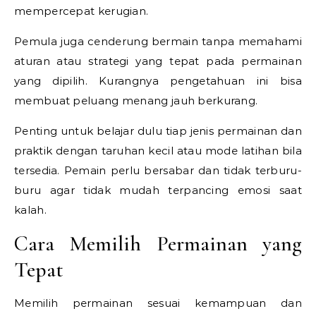
mempercepat kerugian.
Pemula juga cenderung bermain tanpa memahami
aturan atau strategi yang tepat pada permainan
yang dipilih. Kurangnya pengetahuan ini bisa
membuat peluang menang jauh berkurang.
Penting untuk belajar dulu tiap jenis permainan dan
praktik dengan taruhan kecil atau mode latihan bila
tersedia. Pemain perlu bersabar dan tidak terburu-
buru agar tidak mudah terpancing emosi saat
kalah.
Cara Memilih Permainan yang
Tepat
Memilih permainan sesuai kemampuan dan