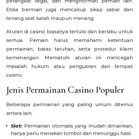
perangkat ilegal, dan menghormati pemain lain.
Etika bermain juga mencakup sikap sabar dan
tenang saat kalah maupun menang.
Aturan di casino biasanya tertulis dan berlaku untuk
semua. Pemain harus memahami ketentuan
permainan, batas taruhan, serta prosedur klaim
kemenangan. Mematuhi aturan ini mencegah
masalah hukum atau pengusiran dari tempat
casino.
Jenis Permainan Casino Populer
Beberapa permainan yang paling umum ditemui
antara lain:
Slot:
Permainan otomatis yang mudah dimainkan,
hanya perlu menekan tombol dan menunggu hasil.