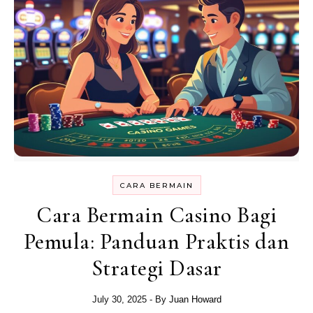
CARA BERMAIN
Cara Bermain Casino Bagi
Pemula: Panduan Praktis dan
Strategi Dasar
July 30, 2025
- By
Juan Howard