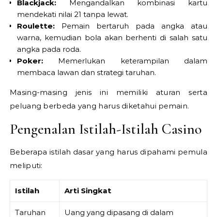
Blackjack:
Mengandalkan kombinasi kartu
mendekati nilai 21 tanpa lewat.
Roulette:
Pemain bertaruh pada angka atau
warna, kemudian bola akan berhenti di salah satu
angka pada roda.
Poker:
Memerlukan keterampilan dalam
membaca lawan dan strategi taruhan.
Masing-masing jenis ini memiliki aturan serta
peluang berbeda yang harus diketahui pemain.
Pengenalan Istilah-Istilah Casino
Beberapa istilah dasar yang harus dipahami pemula
meliputi:
Istilah
Arti Singkat
Taruhan
Uang yang dipasang di dalam