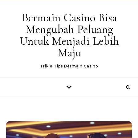
Skip to content
Bermain Casino Bisa
Mengubah Peluang
Untuk Menjadi Lebih
Maju
Trik & Tips Bermain Casino